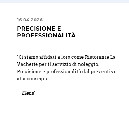
16 04 2026
24 08
A
PRECISIONE E
PUN
PROFESSIONALITÀ
"
Geste
de
"
Ci siamo affidati a loro come Ristorante La
esclus
Vacherie per il servizio di noleggio.
Integr
anno
Precisione e professionalità dal preventivo
qualit
questo
alla consegna.
attrez
indisp
— Elena
"
— Fra