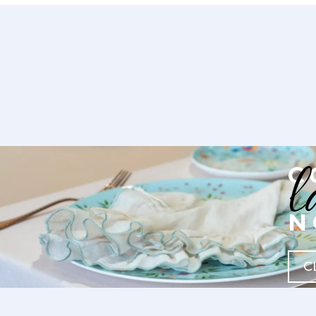
l
C
N
C