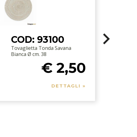
COD: 93100
Tovaglietta Tonda Savana
S
Bianca Ø cm. 38
€ 2,50
DETTAGLI »