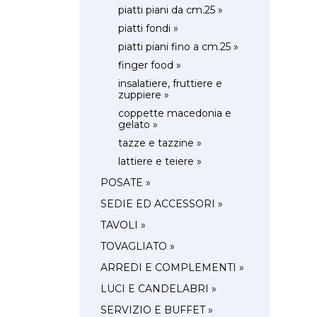
piatti piani da cm.25 »
piatti fondi »
piatti piani fino a cm.25 »
finger food »
insalatiere, fruttiere e
zuppiere »
coppette macedonia e
gelato »
tazze e tazzine »
lattiere e teiere »
POSATE »
SEDIE ED ACCESSORI »
TAVOLI »
TOVAGLIATO »
ARREDI E COMPLEMENTI »
LUCI E CANDELABRI »
SERVIZIO E BUFFET »