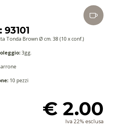
 93101
ta Tonda Brown Ø cm. 38 (10 x conf.)
oleggio:
3gg.
arrone
one:
10 pezzi
€ 2.00
Iva 22% esclusa