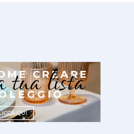
a tua lista
OME CREARE
OLEGGIO
LICCA QUI