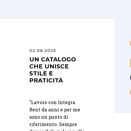
02 08 2025
22 07 2026
PRIMA
UN CATALOGO
MISE EN PLA
ENZA
CHE UNISCE
PERSONALIZZ
L GRANDE
STILE E
E RAFFINATE
PRATICITÀ
UNICA
a
"Lavoro con Integra
"Abbiamo avuto il
fino al
Rent da anni e per me
contatto tramite
no, ci siamo
sono un punto di
Francesco FM Wedd
uiti con
riferimento. Sempre
Abbiamo noleggiato