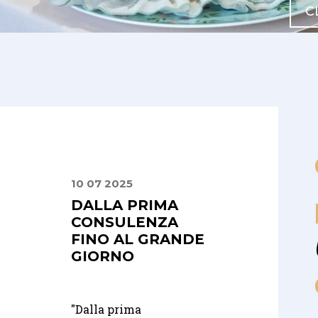
C
10 07 2025
30 06 2025
ALOGO
DALLA PRIMA
UN SERVIZIO
ISCE
CONSULENZA
PUNTUALE E
FINO AL GRANDE
ATTENTO
TÀ
GIORNO
"Abbiamo scelto In
 Integra
"Dalla prima
Rent per il nostro