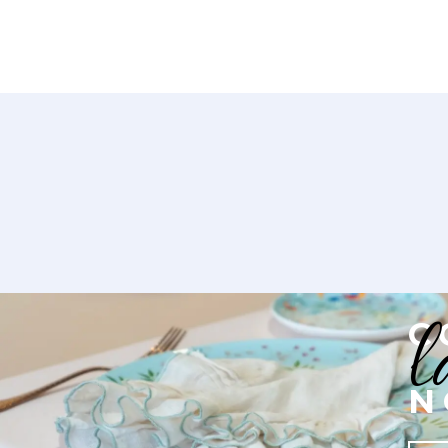
l
C
N