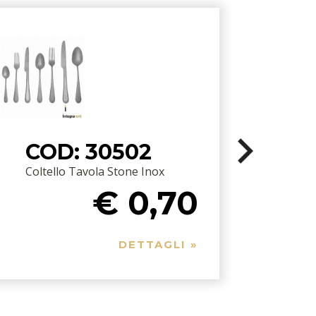
COD: 30502
Coltello Tavola Stone Inox
F
€ 0,70
DETTAGLI »