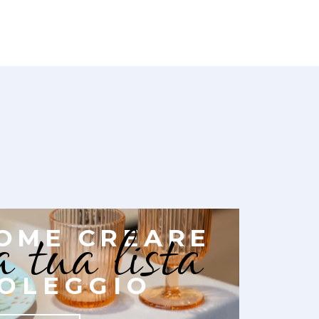
a tua lista
OME CREARE
OLEGGIO