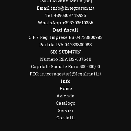
25020 Azzano Mella (BS)
Email info@integrarent.it
Tel. +390309748935
WhatsApp
+393703610385
Dati fiscali
C.F. / Reg. Imprese BS 04733800983
Partita IVA 04733800983
SDI SUBM70N
Numero REA BS-637640
Capitale Sociale Euro 500.000,00
PEC: integragestsrl@legalmail.it
Info
Home
Azienda
Catalogo
Servizi
Contatti