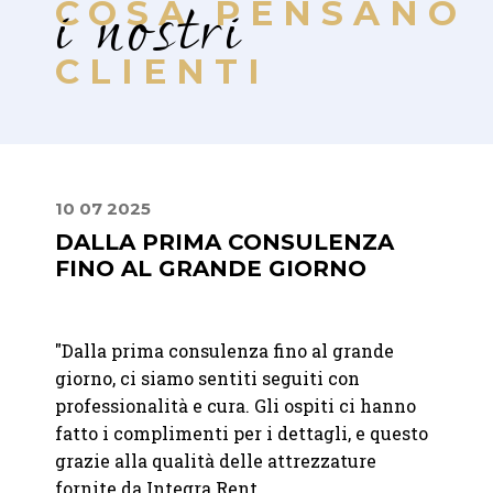
i nostri
COSA PENSANO
CLIENTI
10 07 2025
24 09
DALLA PRIMA CONSULENZA
PREC
FINO AL GRANDE GIORNO
PRO
t per
"Dalla prima consulenza fino al grande
"
Ci si
giorno, ci siamo sentiti seguiti con
nolegg
professionalità e cura. Gli ospiti ci hanno
del no
era
fatto i complimenti per i dettagli, e questo
molto 
ccesso
grazie alla qualità delle attrezzature
soluzi
fornite da Integra Rent.
pioggi