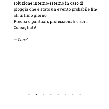
soluzione interno/esterno in caso di
partne
pioggia che è stato un evento probabile fino
pensie
all'ultimo giorno.
Precisi e puntuali, professionali e seri.
— M.
W
Consigliati!
— Luca
"