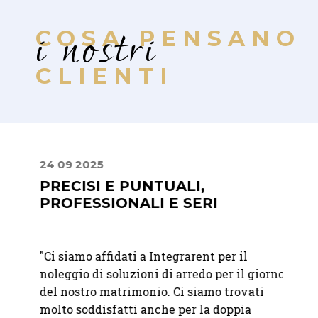
i nostri
COSA PENSANO
CLIENTI
24 09 2025
02 08
PRECISI E PUNTUALI,
UN 
PROFESSIONALI E SERI
STIL
"
Ci siamo affidati a Integrarent per il
"Lavor
bili.
noleggio di soluzioni di arredo per il giorno
sono u
à e
del nostro matrimonio. Ci siamo trovati
dispon
molto soddisfatti anche per la doppia
catalo
o