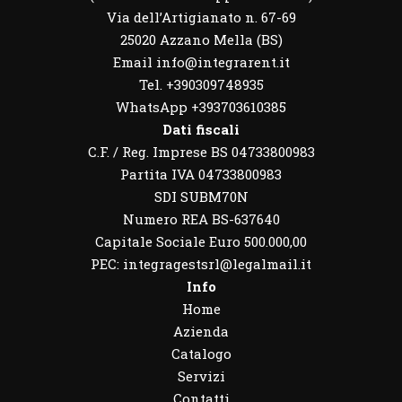
Via dell’Artigianato n. 67-69
25020 Azzano Mella (BS)
Email info@integrarent.it
Tel. +390309748935
WhatsApp
+393703610385
Dati fiscali
C.F. / Reg. Imprese BS 04733800983
Partita IVA 04733800983
SDI SUBM70N
Numero REA BS-637640
Capitale Sociale Euro 500.000,00
PEC: integragestsrl@legalmail.it
Info
Home
Azienda
Catalogo
Servizi
Contatti