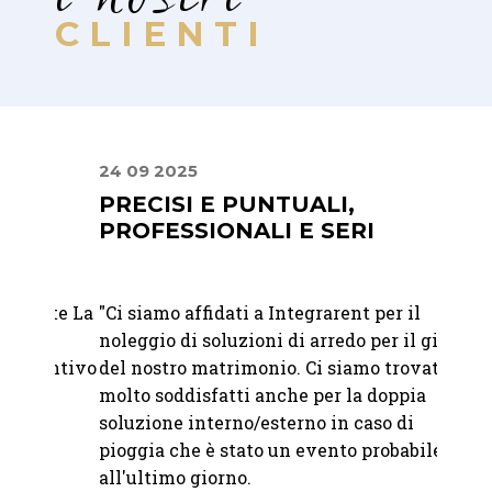
CLIENTI
24 09 2025
02 08
PRECISI E PUNTUALI,
UN 
PROFESSIONALI E SERI
STIL
nte La
"
Ci siamo affidati a Integrarent per il
"Lavor
noleggio di soluzioni di arredo per il giorno
sono u
entivo
del nostro matrimonio. Ci siamo trovati
dispon
molto soddisfatti anche per la doppia
catalo
soluzione interno/esterno in caso di
partne
pioggia che è stato un evento probabile fino
pensie
all'ultimo giorno.