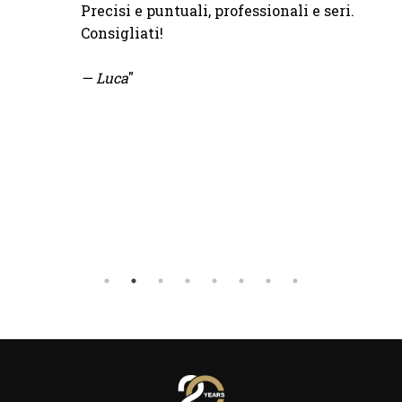
Precisi e puntuali, professionali e seri.
— M.
W
Consigliati!
— Luca
"