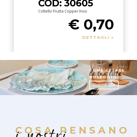
COD: 30605
Coltello Frutta Copper Inox
€ 0,70
DETTAGLI »
la tua lista
COME CREARE
NOLEGGIO
CLICCA QUI
i nostri
COSA PENSANO