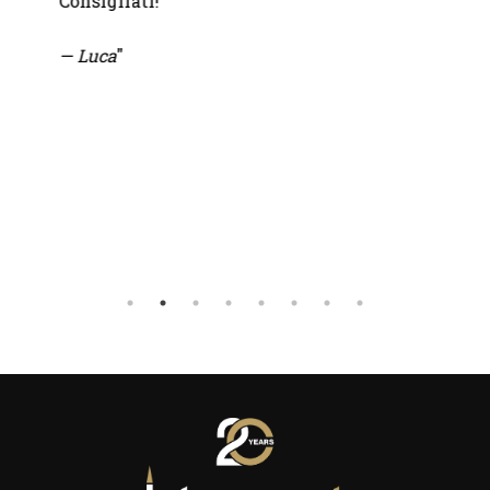
Consigliati!
— Luca
"