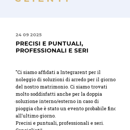
24 09 2025
30 06
PRECISI E PUNTUALI,
UN 
PROFESSIONALI E SERI
ATT
t per
"
Ci siamo affidati a Integrarent per il
"Abbia
noleggio di soluzioni di arredo per il giorno
matri
del nostro matrimonio. Ci siamo trovati
felici
era
molto soddisfatti anche per la doppia
raffi
ccesso
soluzione interno/esterno in caso di
immag
pioggia che è stato un evento probabile fino
attent
all'ultimo giorno.
Precisi e puntuali, professionali e seri.
—
Mart