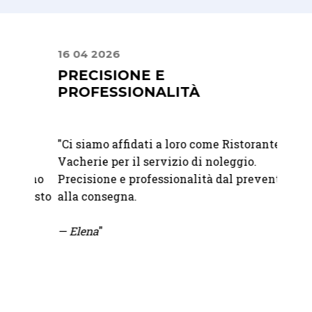
16 04 2026
02 08
A
PRECISIONE E
UN 
PROFESSIONALITÀ
STIL
de
"
Ci siamo affidati a loro come Ristorante La
"Lavor
Vacherie per il servizio di noleggio.
sono u
anno
Precisione e professionalità dal preventivo
dispon
questo
alla consegna.
catalo
partne
— Elena
"
pensie
— M.
W