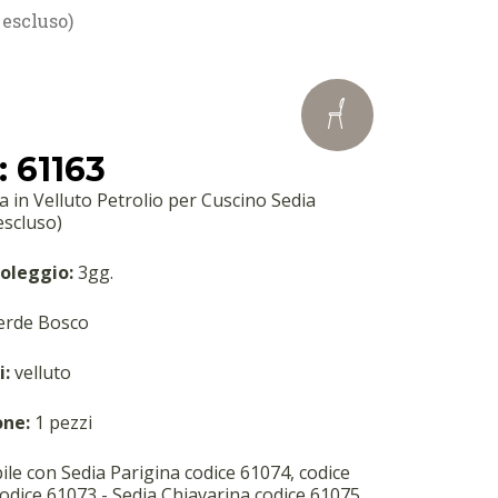
 escluso)
 61163
 in Velluto Petrolio per Cuscino Sedia
escluso)
oleggio:
3gg.
rde Bosco
i:
velluto
one:
1 pezzi
le con Sedia Parigina codice 61074, codice
odice 61073 - Sedia Chiavarina codice 61075,