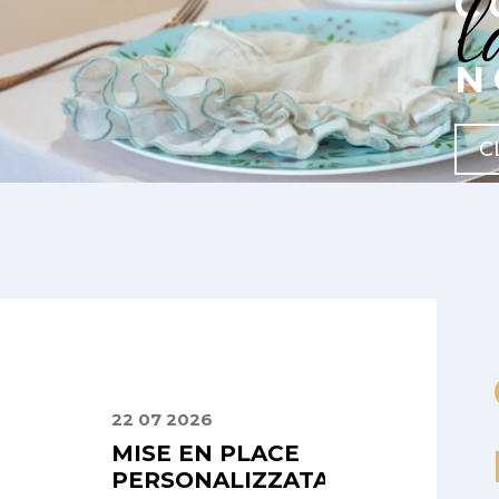
l
C
N
C
22 07 2026
02 08 2025
PRIMA
MISE EN PLACE
UN CATALOG
ENZA
PERSONALIZZATA
CHE UNISCE