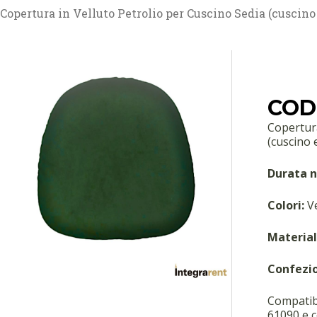
Copertura in Velluto Petrolio per Cuscino Sedia (cuscino
COD:
Copertura
(cuscino 
Durata n
Colori:
Ve
Material
Confezi
Compatibi
61090 e c