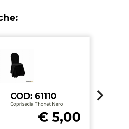
che:
COD: 61110
Coprisedia Thonet Nero
C
€ 5,00