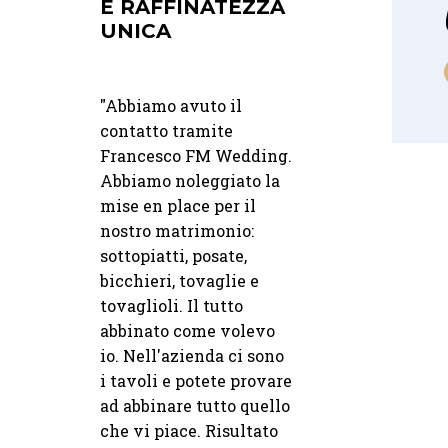
L GRANDE
E RAFFINATEZZA
STILE E
UNICA
PRATICITÀ
a
"Abbiamo avuto il
"Lavoro con Integr
fino al
contatto tramite
Rent da anni e per
no, ci siamo
Francesco FM Wedding.
sono un punto di
uiti con
Abbiamo noleggiato la
riferimento. Sempr
lità e cura.
mise en place per il
disponibili, veloci 
i hanno fatto
nostro matrimonio:
risposte e con un
24 09 2025
10 07 2025
ti per i
sottopiatti, posate,
catalogo che unisc
questo grazie
bicchieri, tovaglie e
stile e praticità: il
PRECISI E
DALLA PRIM
PUNTUALI,
CONSULENZ
 delle
tovaglioli. Il tutto
partner ideale per
PROFESSIONALI
FINO AL GRA
e fornite da
abbinato come volevo
creare eventi senz
E SERI
GIORNO
t.
io. Nell'azienda ci sono
pensieri.
i tavoli e potete provare
Davide
"
ad abbinare tutto quello
— M.
Wedding Plann
"
Ci siamo affidati a
"Dalla prima
che vi piace. Risultato