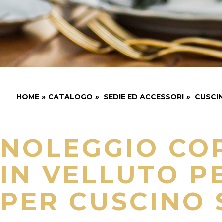
HOME
»
CATALOGO
»
SEDIE ED ACCESSORI
»
CUSCIN
NOLEGGIO CO
IN VELLUTO P
PER CUSCINO 