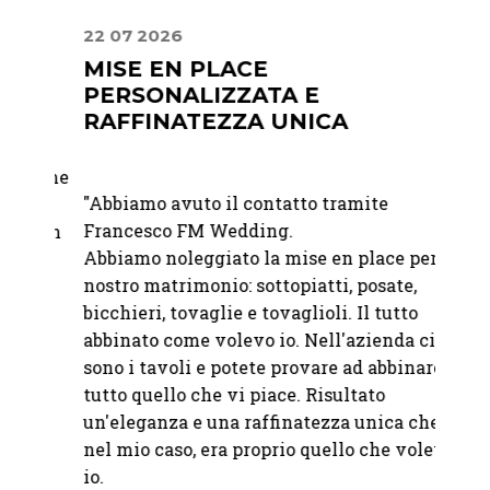
22 07 2026
30 06
E
MISE EN PLACE
LA 
PERSONALIZZATA E
DIS
RAFFINATEZZA UNICA
er me
"
Abbia
"Abbiamo avuto il contatto tramite
e
un eve
Francesco FM Wedding.
n un
apprez
Abbiamo noleggiato la mise en place per il
l
discre
nostro matrimonio: sottopiatti, posate,
a
elegan
bicchieri, tovaglie e tovaglioli. Il tutto
della 
abbinato come volevo io. Nell'azienda ci
sono i tavoli e potete provare ad abbinare
—
Fond
tutto quello che vi piace. Risultato
un'eleganza e una raffinatezza unica che,
nel mio caso, era proprio quello che volevo
io.