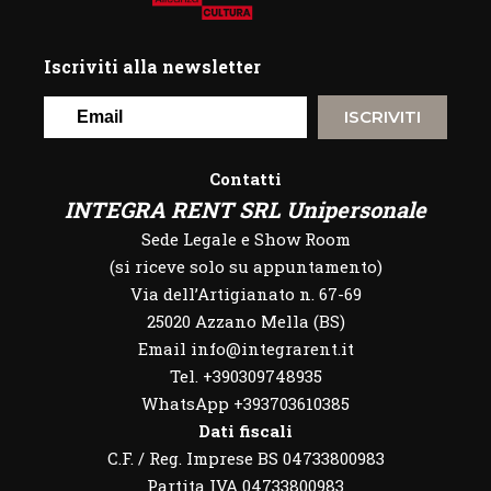
Iscriviti alla newsletter
ISCRIVITI
Contatti
INTEGRA RENT SRL Unipersonale
Sede Legale e Show Room
(si riceve solo su appuntamento)
Via dell’Artigianato n. 67-69
25020 Azzano Mella (BS)
Email info@integrarent.it
Tel. +390309748935
WhatsApp
+393703610385
Dati fiscali
C.F. / Reg. Imprese BS 04733800983
Partita IVA 04733800983