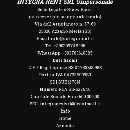
INTEGRA RENT SRL Unipersonale
Sede Legale e Show Room
(si riceve solo su appuntamento)
Via dell’Artigianato n. 67-69
25020 Azzano Mella (BS)
Email info@integrarent.it
Tel. +390309748935
WhatsApp
+393703610385
Dati fiscali
C.F. / Reg. Imprese BS 04733800983
Partita IVA 04733800983
SDI SUBM70N
Numero REA BS-637640
Capitale Sociale Euro 500.000,00
PEC: integragestsrl@legalmail.it
Info
Home
Azienda