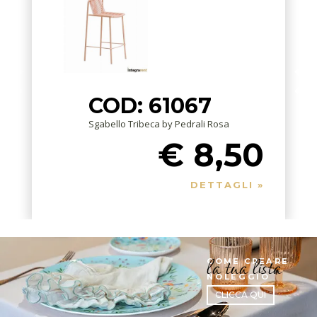
COD: 61067
Sgabello Tribeca by Pedrali Rosa
€ 8,50
DETTAGLI »
la tua lista
COME CREARE
NOLEGGIO
CLICCA QUI