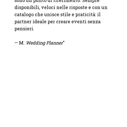
sono un punto di riferimento. Sempre
Integr
entivo
disponibili, veloci nelle risposte e con un
qualit
catalogo che unisce stile e praticità: il
attrez
partner ideale per creare eventi senza
indisp
pensieri.
— Fra
— M.
Wedding Planner
"