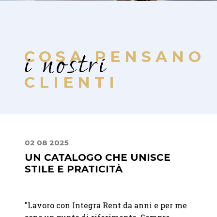
i nostri
COSA PENSANO
CLIENTI
02 08 2025
24 08
UN CATALOGO CHE UNISCE
PUN
STILE E PRATICITÀ
"
Geste
nte La
"Lavoro con Integra Rent da anni e per me
esclus