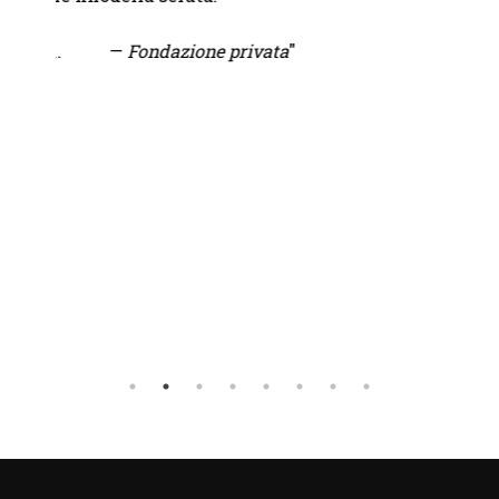
— Fra
.
—
Fondazione privata
"