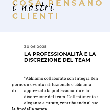
i nostri
COSA PENSANO
CLIENTI
30 06 2025
24 08
LA PROFESSIONALITÀ E LA
PUN
DISCREZIONE DEL TEAM
"
Geste
"
Abbiamo collaborato con Integra Rent per
esclus
 giorno
un evento istituzionale e abbiamo
Integr
ati
apprezzato la professionalità e la
qualit
discrezione del team. L'allestimento era
attrez
elegante e curato, contribuendo al successo
indisp
le fino
della serata.