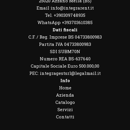
25020 Azzano Mella (BS)
Email info@integrarent.it
Tel. +390309748935
WhatsApp
+393703610385
Dati fiscali
C.F. / Reg. Imprese BS 04733800983
Partita IVA 04733800983
SDI SUBM70N
Numero REA BS-637640
Capitale Sociale Euro 500.000,00
PEC: integragestsrl@legalmail.it
Info
Home
Azienda
Catalogo
Servizi
Contatti