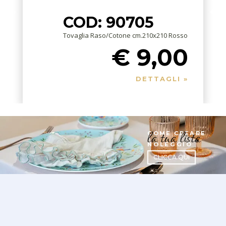
COD: 90705
Tovaglia Raso/Cotone cm.210x210 Rosso
€ 9,00
DETTAGLI »
la tua lista
COME CREARE
NOLEGGIO
CLICCA QUI