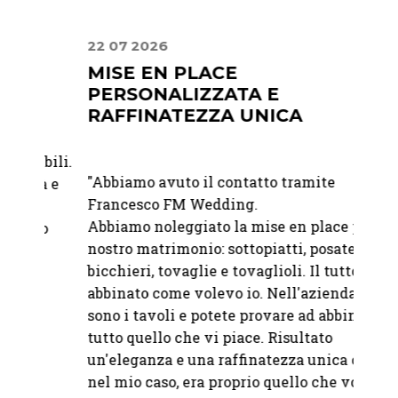
22 07 2026
30 06
MISE EN PLACE
UN 
PERSONALIZZATA E
ATT
RAFFINATEZZA UNICA
"Abbia
bili.
"Abbiamo avuto il contatto tramite
matri
à e
Francesco FM Wedding.
felici
Abbiamo noleggiato la mise en place per il
raffi
o
nostro matrimonio: sottopiatti, posate,
immag
bicchieri, tovaglie e tovaglioli. Il tutto
attent
abbinato come volevo io. Nell'azienda ci
sono i tavoli e potete provare ad abbinare
—
Mart
tutto quello che vi piace. Risultato
un'eleganza e una raffinatezza unica che,
nel mio caso, era proprio quello che volevo