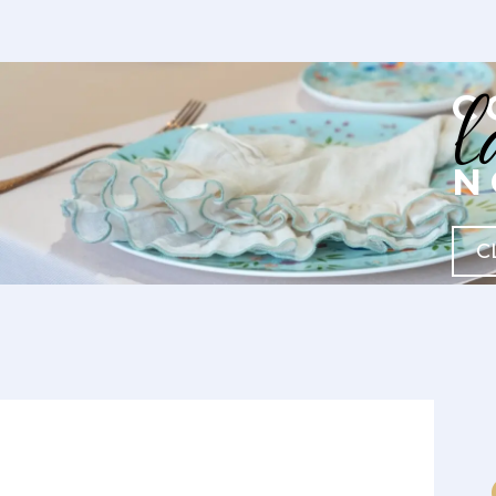
l
C
N
C