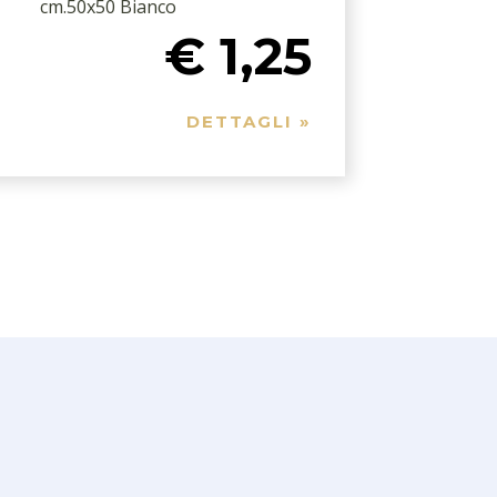
cm.50x50 Bianco
c
€ 1,25
DETTAGLI »