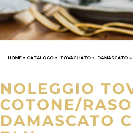
HOME
»
CATALOGO
»
TOVAGLIATO
»
DAMASCATO
»
NOLEGGIO TO
COTONE/RASO
DAMASCATO C