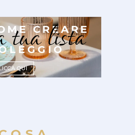
a tua lista
OME CREARE
OLEGGIO
LICCA QUI
COSA