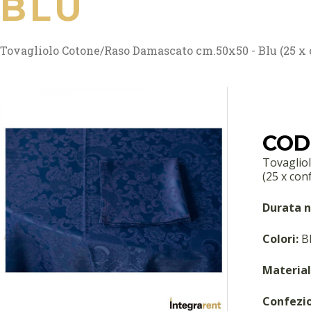
BLU
Tovagliolo Cotone/Raso Damascato cm.50x50 - Blu (25 x 
COD
Tovaglio
(25 x conf
Durata n
Colori:
B
Material
Confezi