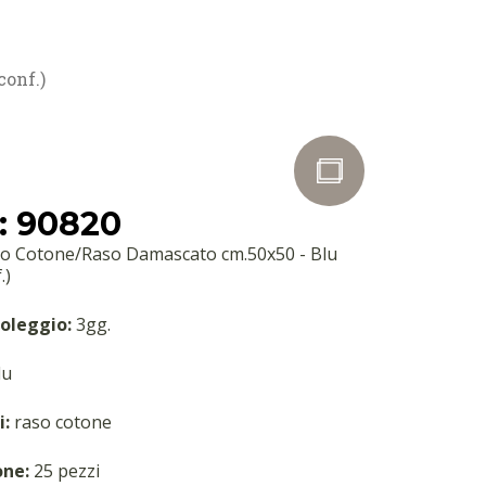
conf.)
: 90820
lo Cotone/Raso Damascato cm.50x50 - Blu
.)
oleggio:
3gg.
lu
i:
raso cotone
one:
25 pezzi