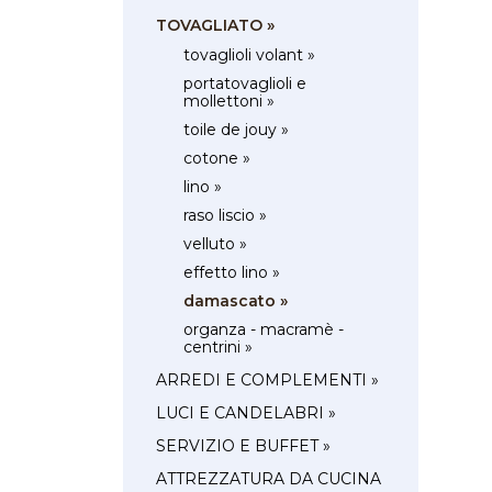
TOVAGLIATO »
tovaglioli volant »
portatovaglioli e
mollettoni »
toile de jouy »
cotone »
lino »
raso liscio »
velluto »
effetto lino »
damascato »
organza - macramè -
centrini »
ARREDI E COMPLEMENTI »
LUCI E CANDELABRI »
SERVIZIO E BUFFET »
ATTREZZATURA DA CUCINA