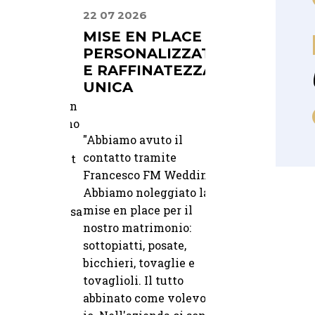
22 07 2026
16 04 2026
LITÀ E
MISE EN PLACE
PRECISIONE E
À
PERSONALIZZATA
PROFESSIONA
E RAFFINATEZZA
UNICA
na location
"
Ci siamo affidati a 
esclusivi, ho
come Ristorante La
"Abbiamo avuto il
partner
Vacherie per il ser
contatto tramite
Integra Rent
di noleggio. Precis
Francesco FM Wedding.
 di
e professionalità da
Abbiamo noleggiato la
e qualità:
preventivo alla
mise en place per il
na è precisa
consegna.
nostro matrimonio:
zature
10 07 2025
24 08 2025
sottopiatti, posate,
i. Un
— Elena
"
bicchieri, tovaglie e
DALLA PRIMA
PUNTUALITÀ
CONSULENZA
QUALITÀ
tovaglioli. Il tutto
ile.
FINO AL GRANDE
abbinato come volevo
GIORNO