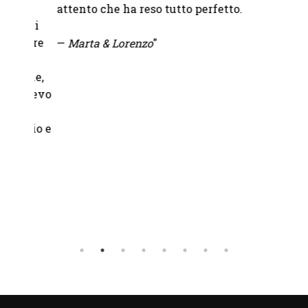
to
attento che ha reso tutto perfetto.
fornit
 ci
nare
—
Marta & Lorenzo
"
—
Chia
che,
volevo
onio e
to