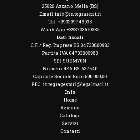
25020 Azzano Mella (BS)
Email info@integrarent.it
Tel. +390309748935
WhatsApp
+393703610385
Dati fiscali
C.F. / Reg. Imprese BS 04733800983
Partita IVA 04733800983
SDI SUBM70N
Numero REA BS-637640
Capitale Sociale Euro 500.000,00
PEC: integragestsrl@legalmail.it
Info
Home
Azienda
Catalogo
Servizi
Contatti