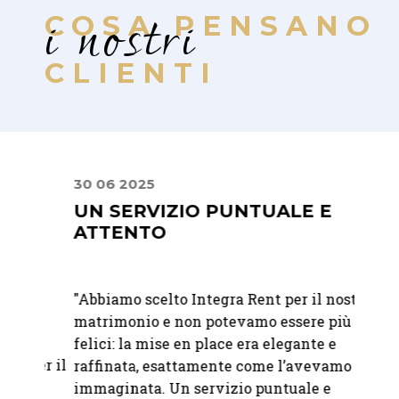
i nostri
COSA PENSANO
CLIENTI
30 06 2025
10 07
UN SERVIZIO PUNTUALE E
DAL
ATTENTO
FIN
"Abbiamo scelto Integra Rent per il nostro
"Dalla
matrimonio e non potevamo essere più
giorno
felici: la mise en place era elegante e
profes
per il
raffinata, esattamente come l’avevamo
fatto 
,
immaginata. Un servizio puntuale e
grazie