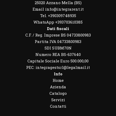
25020 Azzano Mella (BS)
Email info@integrarent.it
Tel. +390309748935
WhatsApp
+393703610385
Dati fiscali
C.F. / Reg. Imprese BS 04733800983
Partita IVA 04733800983
SDI SUBM70N
Numero REA BS-637640
Capitale Sociale Euro 500.000,00
PEC: integragestsrl@legalmail.it
Info
Home
Azienda
Catalogo
Servizi
Contatti