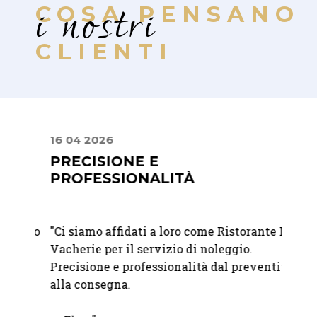
i nostri
COSA PENSANO
CLIENTI
16 04 2026
02 08
PRECISIONE E
UN 
PROFESSIONALITÀ
STIL
ostro
"
Ci siamo affidati a loro come Ristorante La
"Lavor
iù
Vacherie per il servizio di noleggio.
sono u
Precisione e professionalità dal preventivo
dispon
mo
alla consegna.
catalo
partne