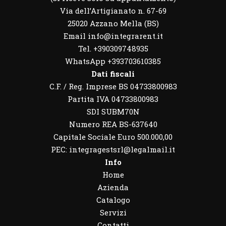
Via dell’Artigianato n. 67-69
25020 Azzano Mella (BS)
Email info@integrarent.it
Tel. +390309748935
WhatsApp
+393703610385
Dati fiscali
C.F. / Reg. Imprese BS 04733800983
Partita IVA 04733800983
SDI SUBM70N
Numero REA BS-637640
Capitale Sociale Euro 500.000,00
PEC: integragestsrl@legalmail.it
Info
Home
Azienda
Catalogo
Servizi
Contatti