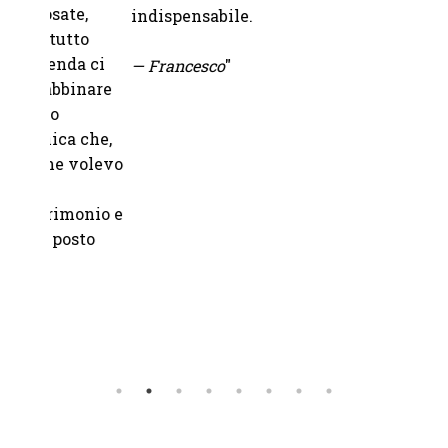
,
grazie
indispensabile.
to
fornit
 ci
— Francesco
"
nare
—
Chia
che,
volevo
onio e
to