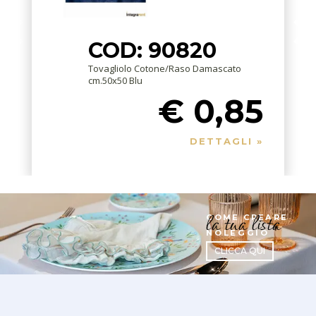
COD: 90820
Tovagliolo Cotone/Raso Damascato
cm.50x50 Blu
€ 0,85
DETTAGLI »
la tua lista
COME CREARE
NOLEGGIO
CLICCA QUI