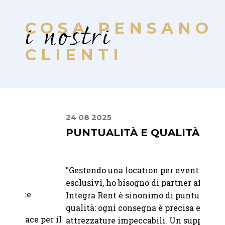
i nostri
COSA PENSANO
CLIENTI
24 08 2025
10 07
PUNTUALITÀ E QUALITÀ
DAL
FIN
"
Gestendo una location per eventi
"Dalla
esclusivi, ho bisogno di partner affidabili.
giorno
Integra Rent è sinonimo di puntualità e
profes
qualità: ogni consegna è precisa e le
per il
fatto 
attrezzature impeccabili. Un supporto