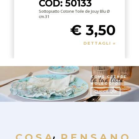
COD: 50133
Sottopiatto Cotone Toile de Jouy Blu Ø
cm.31
€ 3,50
DETTAGLI »
la tua lista
COME CREARE
NOLEGGIO
CLICCA QUI
COSA PENSANO