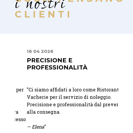
i nostri
CLIENTI
16 04 2026
22 07
PRECISIONE E
MIS
PROFESSIONALITÀ
PER
RAF
t per
"
Ci siamo affidati a loro come Ristorante La
"Abbia
Vacherie per il servizio di noleggio.
Franc
Precisione e professionalità dal preventivo
Abbiam
era
alla consegna.
nostro
ccesso
bicchi
— Elena
"