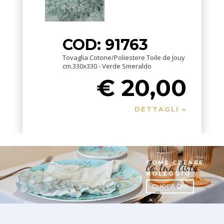
COD: 91763
Tovaglia Cotone/Poliestere Toile de Jouy
cm.330x330 - Verde Smeraldo
€ 20,00
DETTAGLI »
la tua lista
COME CREARE
NOLEGGIO
CLICCA QUI