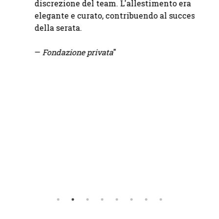
discrezione del team. L'allestimento era
molto 
elegante e curato, contribuendo al successo
soluzi
della serata.
pioggi
all'ul
—
Fondazione privata
"
Precis
Consig
— Luc