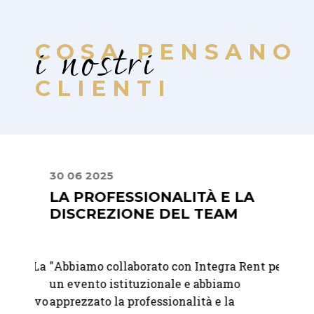
i nostri
COSA PENSANO
CLIENTI
30 06 2025
24 09
LA PROFESSIONALITÀ E LA
PREC
DISCREZIONE DEL TEAM
PRO
nte La
"
Abbiamo collaborato con Integra Rent per
"
Ci si
un evento istituzionale e abbiamo
nolegg
entivo
apprezzato la professionalità e la
del no