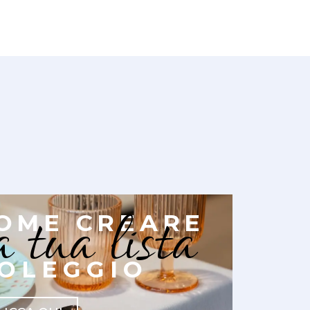
a tua lista
OME CREARE
OLEGGIO