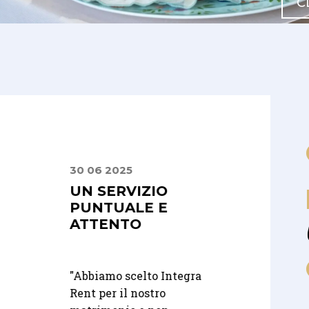
C
30 06 2025
24 08 2025
 E
UN SERVIZIO
PUNTUALITÀ 
LI,
PUNTUALE E
QUALITÀ
SIONALI
ATTENTO
"
Gestendo una loca
"Abbiamo scelto Integra
per eventi esclusivi
fidati a
Rent per il nostro
bisogno di partner