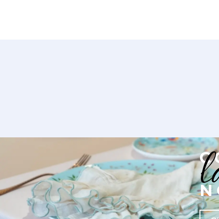
l
C
N