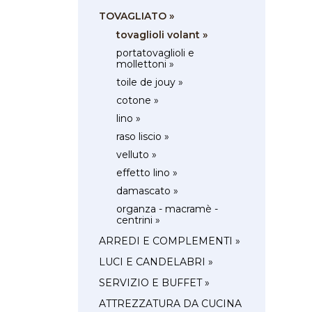
TOVAGLIATO »
tovaglioli volant »
portatovaglioli e
mollettoni »
toile de jouy »
cotone »
lino »
raso liscio »
velluto »
effetto lino »
damascato »
organza - macramè -
centrini »
ARREDI E COMPLEMENTI »
LUCI E CANDELABRI »
SERVIZIO E BUFFET »
ATTREZZATURA DA CUCINA