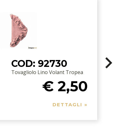
COD: 92730
Tovagliolo Lino Volant Tropea
T
€ 2,50
DETTAGLI »