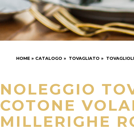
HOME
»
CATALOGO
»
TOVAGLIATO
»
TOVAGLIOL
NOLEGGIO TO
COTONE VOLA
MILLERIGHE R