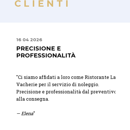
CLIENTI
16 04 2026
24 08
E
PRECISIONE E
PUN
PROFESSIONALITÀ
"
Geste
er me
"
Ci siamo affidati a loro come Ristorante La
esclus
e
Vacherie per il servizio di noleggio.
Integr
n un
Precisione e professionalità dal preventivo
qualit
l
alla consegna.
attrez
a
indisp
— Elena
"
— Fra