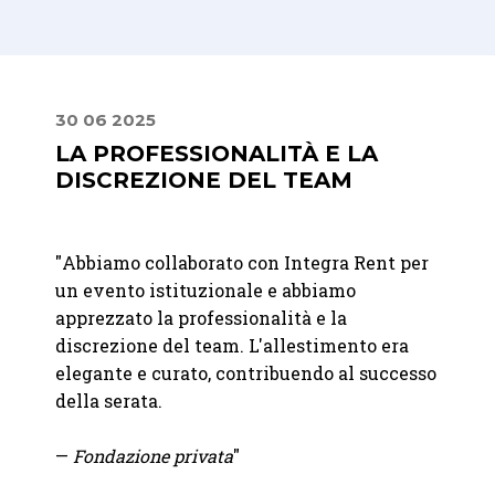
30 06 2025
24 09
LA PROFESSIONALITÀ E LA
PREC
DISCREZIONE DEL TEAM
PRO
"
Abbiamo collaborato con Integra Rent per
"
Ci si
bili.
un evento istituzionale e abbiamo
nolegg
à e
apprezzato la professionalità e la
del no
discrezione del team. L'allestimento era
molto 
o
elegante e curato, contribuendo al successo
soluzi
della serata.
pioggi
all'ul
—
Fondazione privata
"
Precis
Consig