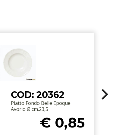
COD: 20362
Piatto Fondo Belle Epoque
P
Avorio Ø cm.23,5
A
€ 0,85