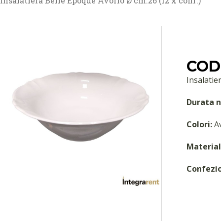
Insalatiera Belle Epoque Avorio Ø cm.26 (12 x conf.)
COD
Insalatie
Durata n
Colori:
Av
Material
Confezi