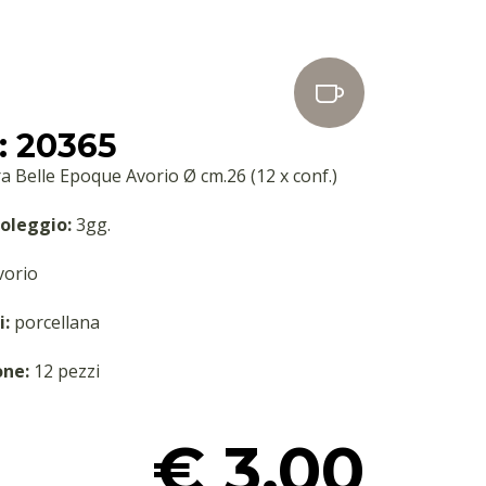
: 20365
ra Belle Epoque Avorio Ø cm.26 (12 x conf.)
oleggio:
3gg.
orio
i:
porcellana
one:
12 pezzi
€ 3.00