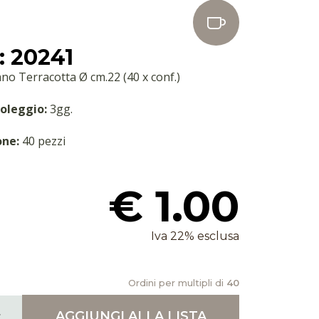
 20241
ano Terracotta Ø cm.22 (40 x conf.)
oleggio:
3gg.
one:
40 pezzi
€ 1.00
Iva 22% esclusa
Ordini per multipli di
40
AGGIUNGI
ALLA LISTA