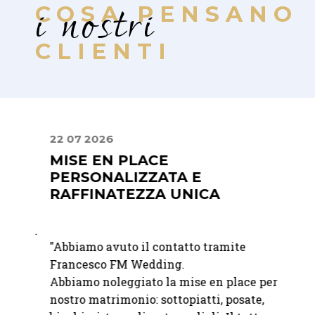
i nostri
COSA PENSANO
CLIENTI
22 07 2026
30 06
MISE EN PLACE
LA 
PERSONALIZZATA E
DIS
RAFFINATEZZA UNICA
"
Abbia
bili.
"Abbiamo avuto il contatto tramite
un eve
à e
Francesco FM Wedding.
apprez
Abbiamo noleggiato la mise en place per il
discre
o
nostro matrimonio: sottopiatti, posate,
elegan