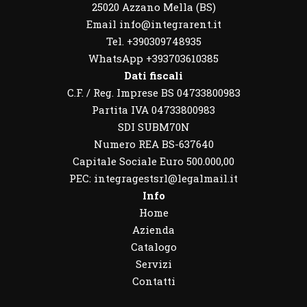
25020 Azzano Mella (BS)
Email info@integrarent.it
Tel. +390309748935
WhatsApp
+393703610385
Dati fiscali
C.F. / Reg. Imprese BS 04733800983
Partita IVA 04733800983
SDI SUBM70N
Numero REA BS-637640
Capitale Sociale Euro 500.000,00
PEC: integragestsrl@legalmail.it
Info
Home
Azienda
Catalogo
Servizi
Contatti