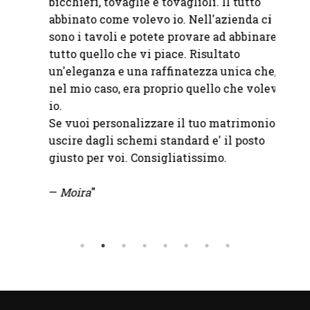
bicchieri, tovaglie e tovaglioli. Il tutto
della 
abbinato come volevo io. Nell'azienda ci
sono i tavoli e potete provare ad abbinare
—
Fond
tutto quello che vi piace. Risultato
un'eleganza e una raffinatezza unica che,
nel mio caso, era proprio quello che volevo
io.
Se vuoi personalizzare il tuo matrimonio e
uscire dagli schemi standard e' il posto
giusto per voi. Consigliatissimo.
—
Moira
"