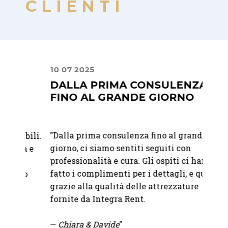
CLIENTI
10 07 2025
22 07
DALLA PRIMA CONSULENZA
MIS
FINO AL GRANDE GIORNO
PER
RAF
"Dalla prima consulenza fino al grande
bili.
"Abbia
giorno, ci siamo sentiti seguiti con
à e
Franc
professionalità e cura. Gli ospiti ci hanno
Abbiam
fatto i complimenti per i dettagli, e questo
o
nostro
grazie alla qualità delle attrezzature
bicchi
fornite da Integra Rent.
abbina
sono i
—
Chiara & Davide
"