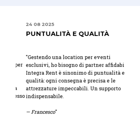
24 08 2025
30 06
PUNTUALITÀ E QUALITÀ
UN 
ATT
"
Gestendo una location per eventi
t per
"Abbia
esclusivi, ho bisogno di partner affidabili.
matri
Integra Rent è sinonimo di puntualità e
felici
qualità: ogni consegna è precisa e le
era
raffi
attrezzature impeccabili. Un supporto
ccesso
immag
indispensabile.
attent
— Francesco
"
—
Mart