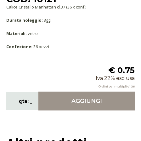
Calice Cristallo Manhattan cl.37 (36 x conf.)
Durata noleggio:
3gg.
Materiali:
vetro
Confezione:
36 pezzi
€ 0.75
Iva 22% esclusa
Ordini per multipli di
36
AGGIUNGI