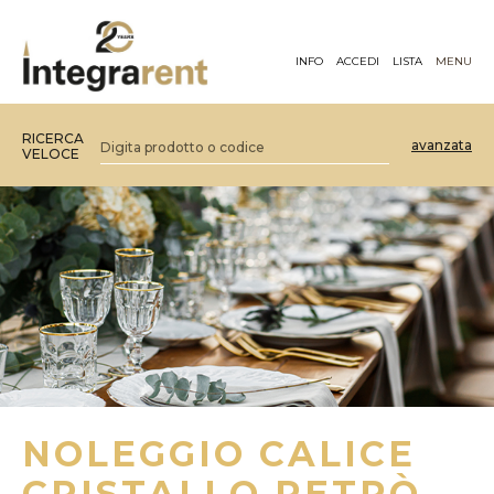
INFO
ACCEDI
LISTA
MENU
RICERCA
avanzata
VELOCE
NOLEGGIO CALICE
CRISTALLO RETRÒ