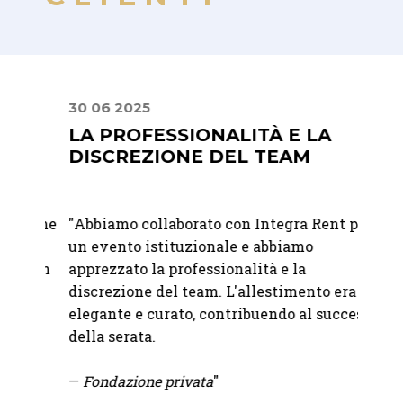
30 06 2025
30 06
E
LA PROFESSIONALITÀ E LA
UN 
DISCREZIONE DEL TEAM
ATT
er me
"
Abbiamo collaborato con Integra Rent per
"Abbia
e
un evento istituzionale e abbiamo
matri
n un
apprezzato la professionalità e la
felici
l
discrezione del team. L'allestimento era
raffi
a
elegante e curato, contribuendo al successo
immag
della serata.
attent
—
Fondazione privata
"
—
Mart