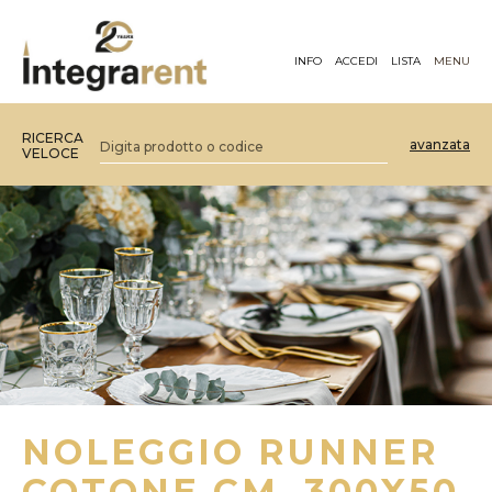
INFO
ACCEDI
LISTA
MENU
RICERCA
avanzata
VELOCE
NOLEGGIO RUNNER
COTONE CM. 300X50