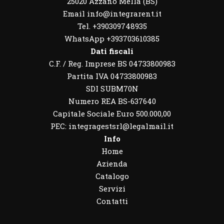
25020 Azzano Mella (BS)
Email info@integrarent.it
Tel. +390309748935
WhatsApp
+393703610385
Dati fiscali
C.F. / Reg. Imprese BS 04733800983
Partita IVA 04733800983
SDI SUBM70N
Numero REA BS-637640
Capitale Sociale Euro 500.000,00
PEC: integragestsrl@legalmail.it
Info
Home
Azienda
Catalogo
Servizi
Contatti