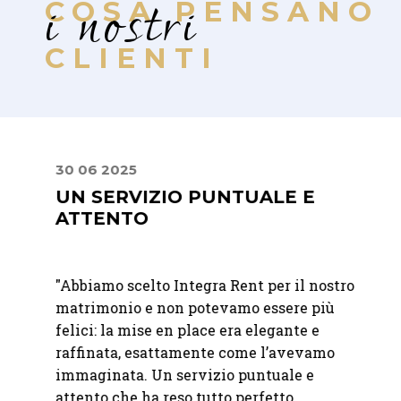
i nostri
COSA PENSANO
CLIENTI
30 06 2025
22 07
UN SERVIZIO PUNTUALE E
MIS
ATTENTO
PER
RAF
"Abbiamo scelto Integra Rent per il nostro
bili.
"Abbia
matrimonio e non potevamo essere più
à e
Franc
felici: la mise en place era elegante e
Abbiam
raffinata, esattamente come l’avevamo
o
nostro
immaginata. Un servizio puntuale e
bicchi
attento che ha reso tutto perfetto.