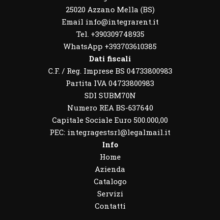
25020 Azzano Mella (BS)
Email info@integrarent.it
Tel. +390309748935
WhatsApp
+393703610385
Dati fiscali
C.F. / Reg. Imprese BS 04733800983
Partita IVA 04733800983
SDI SUBM70N
Numero REA BS-637640
Capitale Sociale Euro 500.000,00
PEC: integragestsrl@legalmail.it
Info
Home
Azienda
Catalogo
Servizi
Contatti