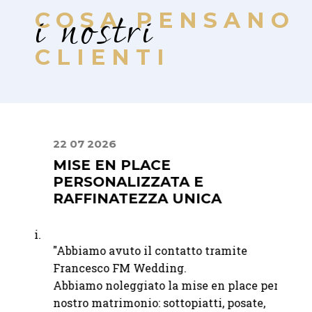
i nostri
COSA PENSANO
CLIENTI
22 07 2026
10 07
MISE EN PLACE
DAL
PERSONALIZZATA E
FIN
RAFFINATEZZA UNICA
"Dalla
bili.
"Abbiamo avuto il contatto tramite
giorno
à e
Francesco FM Wedding.
profes
Abbiamo noleggiato la mise en place per il
fatto 
o
nostro matrimonio: sottopiatti, posate,
grazie