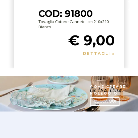
COD: 91800
Tovaglia Cotone Cannete' cm.210x210
Bianco
€ 9,00
DETTAGLI »
la tua lista
COME CREARE
NOLEGGIO
CLICCA QUI