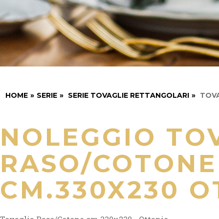
HOME
»
SERIE
»
SERIE TOVAGLIE RETTANGOLARI
»
TOVA
NOLEGGIO TO
RASO/COTONE
CM.330X230 O