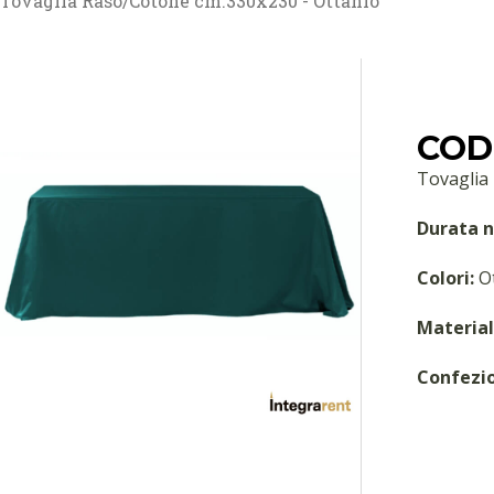
Tovaglia Raso/Cotone cm.330x230 - Ottanio
COD
Tovaglia
Durata n
Colori:
Ot
Material
Confezi