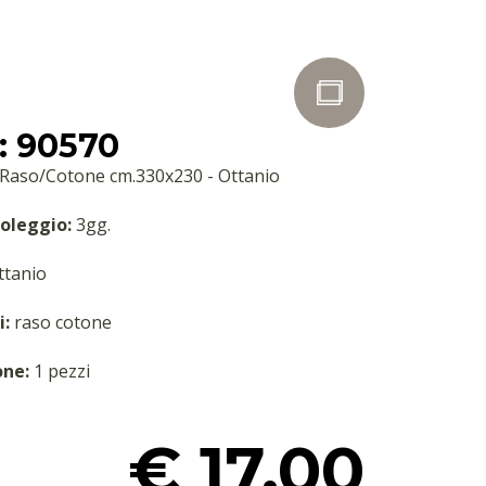
: 90570
 Raso/Cotone cm.330x230 - Ottanio
oleggio:
3gg.
tanio
i:
raso cotone
one:
1 pezzi
€ 17.00