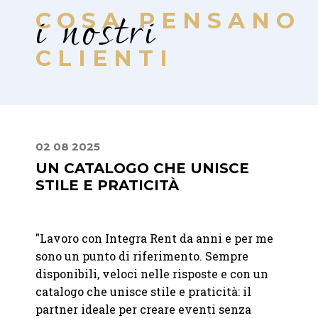
i nostri
COSA PENSANO
CLIENTI
02 08 2025
16 04
UN CATALOGO CHE UNISCE
PRE
STILE E PRATICITÀ
PRO
t per
"Lavoro con Integra Rent da anni e per me
"
Ci si
sono un punto di riferimento. Sempre
Vacher
disponibili, veloci nelle risposte e con un
Precis
era
catalogo che unisce stile e praticità: il
alla c
ccesso
partner ideale per creare eventi senza