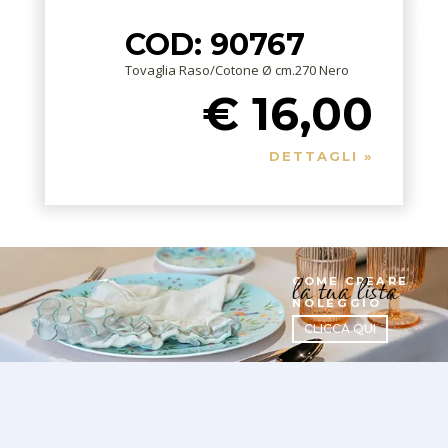
COD: 90767
Tovaglia Raso/Cotone Ø cm.270 Nero
€ 16,00
DETTAGLI »
la tua lista
COME CREARE
NOLEGGIO
CLICCA QUI