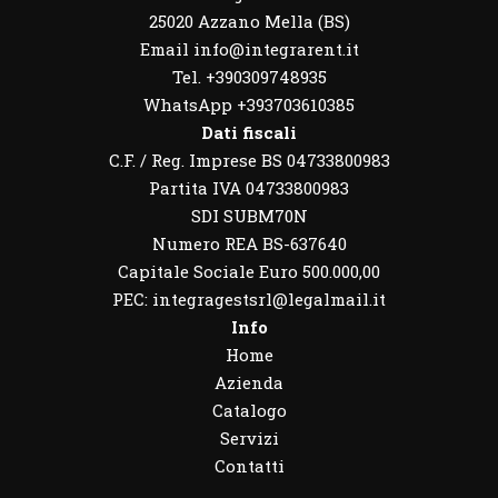
25020 Azzano Mella (BS)
Email info@integrarent.it
Tel. +390309748935
WhatsApp
+393703610385
Dati fiscali
C.F. / Reg. Imprese BS 04733800983
Partita IVA 04733800983
SDI SUBM70N
Numero REA BS-637640
Capitale Sociale Euro 500.000,00
PEC: integragestsrl@legalmail.it
Info
Home
Azienda
Catalogo
Servizi
Contatti