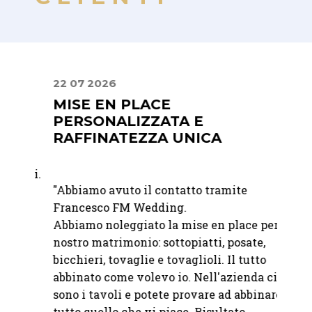
22 07 2026
24 09
MISE EN PLACE
PREC
PERSONALIZZATA E
PRO
RAFFINATEZZA UNICA
"
Ci si
bili.
"Abbiamo avuto il contatto tramite
nolegg
à e
Francesco FM Wedding.
del no
Abbiamo noleggiato la mise en place per il
molto 
o
nostro matrimonio: sottopiatti, posate,
soluzi
bicchieri, tovaglie e tovaglioli. Il tutto
pioggi
abbinato come volevo io. Nell'azienda ci
all'ul
sono i tavoli e potete provare ad abbinare
Precis
tutto quello che vi piace. Risultato