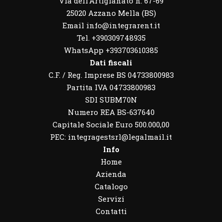
Via dell’Artigianato n. 67-69
25020 Azzano Mella (BS)
Email info@integrarent.it
Tel. +390309748935
WhatsApp
+393703610385
Dati fiscali
C.F. / Reg. Imprese BS 04733800983
Partita IVA 04733800983
SDI SUBM70N
Numero REA BS-637640
Capitale Sociale Euro 500.000,00
PEC: integragestsrl@legalmail.it
Info
Home
Azienda
Catalogo
Servizi
Contatti