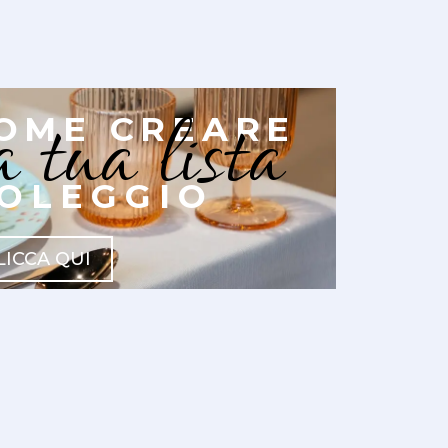
a tua lista
OME CREARE
OLEGGIO
LICCA QUI