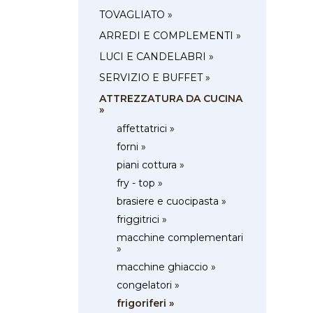
TOVAGLIATO »
ARREDI E COMPLEMENTI »
LUCI E CANDELABRI »
SERVIZIO E BUFFET »
ATTREZZATURA DA CUCINA
»
affettatrici »
forni »
piani cottura »
fry - top »
brasiere e cuocipasta »
friggitrici »
macchine complementari
»
macchine ghiaccio »
congelatori »
frigoriferi »