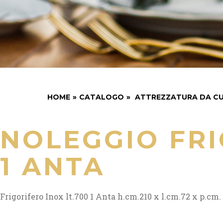
HOME
»
CATALOGO
»
ATTREZZATURA DA CU
NOLEGGIO FR
1 ANTA
Frigorifero Inox lt.700 1 Anta h.cm.210 x l.cm.72 x p.cm. 