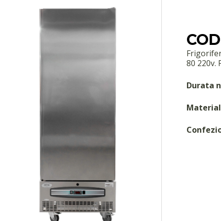
COD:
Frigorife
80 220v. P
Durata n
Material
Confezi