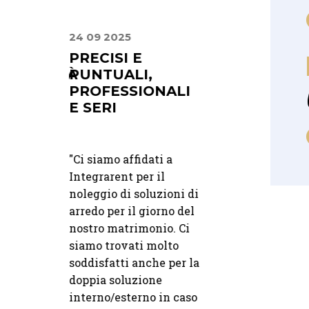
24 09 2025
30 06 2025
ONE E
PRECISI E
LA
SIONALITÀ
PUNTUALI,
PROFESSIONA
PROFESSIONALI
E LA
E SERI
DISCREZIONE
DEL TEAM
fidati a loro
rante La
"
Ci siamo affidati a
r il servizio
"
Abbiamo collabora
Integrarent per il
. Precisione
con Integra Rent p
noleggio di soluzioni di
nalità dal
evento istituzional
arredo per il giorno del
alla
abbiamo apprezzato
nostro matrimonio. Ci
professionalità e la
siamo trovati molto
10 07 2025
16 04 2026
discrezione del tea
soddisfatti anche per la
L'allestimento era
doppia soluzione
DALLA PRIMA
PRECISIONE 
elegante e curato,
CONSULENZA
PROFESSION
interno/esterno in caso