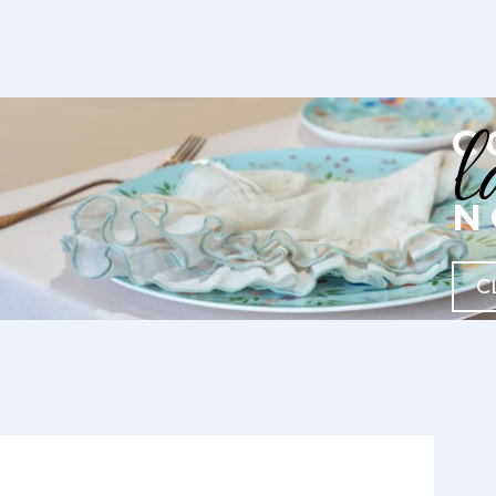
l
C
N
C