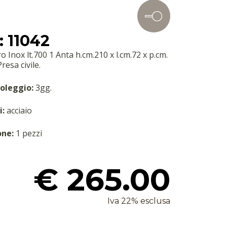
 11042
ro Inox lt.700 1 Anta h.cm.210 x l.cm.72 x p.cm.
resa civile.
oleggio:
3gg.
i:
acciaio
one:
1 pezzi
€ 265.00
Iva 22% esclusa