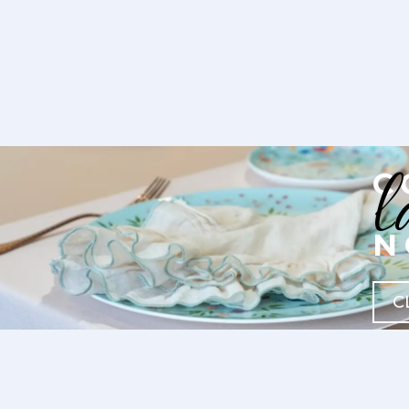
l
C
N
C