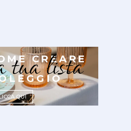
a tua lista
OME CREARE
OLEGGIO
LICCA QUI