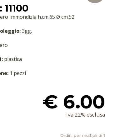
 11100
ero Immondizia h.cm.65 Ø cm.52
oleggio:
3gg.
ero
i:
plastica
one:
1 pezzi
€ 6.00
Iva 22% esclusa
Ordini per multipli di
1