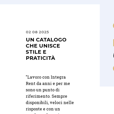
02 08 2025
16 04 2026
PRIMA
UN CATALOGO
PRECISIONE E
ENZA
CHE UNISCE
PROFESSIONA
L GRANDE
STILE E
PRATICITÀ
"
Ci siamo affidati a 
come Ristorante La
a
"Lavoro con Integra
Vacherie per il ser
fino al
Rent da anni e per me
di noleggio. Precis
no, ci siamo
sono un punto di
e professionalità da
uiti con
riferimento. Sempre
preventivo alla
lità e cura.
disponibili, veloci nelle
consegna.
i hanno fatto
risposte e con un