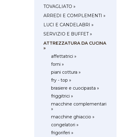
TOVAGLIATO »
ARREDI E COMPLEMENTI »
LUCI E CANDELABRI »
SERVIZIO E BUFFET »
ATTREZZATURA DA CUCINA
»
affettatrici »
forni »
piani cottura »
fry - top »
brasiere e cuocipasta »
friggitrici »
macchine complementari
»
macchine ghiaccio »
congelatori »
frigoriferi »