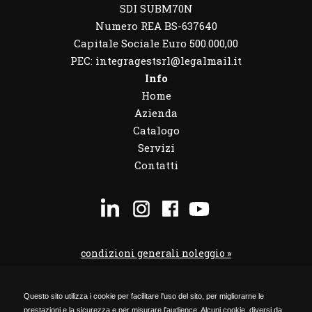
SDI SUBM70N
Numero REA BS-637640
Capitale Sociale Euro 500.000,00
PEC: integragestsrl@legalmail.it
Info
Home
Azienda
Catalogo
Servizi
Contatti
condizioni generali noleggio »
condizioni noleggio veicoli »
Questo sito utilizza i cookie per facilitare l'uso del sito, per migliorarne le
codice etico »
prestazioni e la sicurezza e per misurare l'audience. Alcuni cookie, diversi da