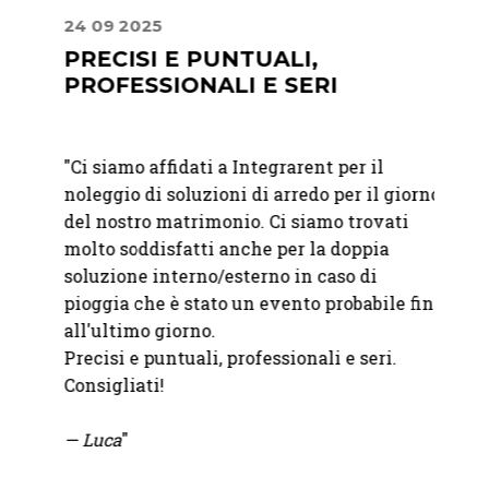
24 09 2025
30 06
E
PRECISI E PUNTUALI,
UN 
PROFESSIONALI E SERI
ATT
er me
"
Ci siamo affidati a Integrarent per il
"Abbia
e
noleggio di soluzioni di arredo per il giorno
matri
n un
del nostro matrimonio. Ci siamo trovati
felici
l
molto soddisfatti anche per la doppia
raffi
a
soluzione interno/esterno in caso di
immag
pioggia che è stato un evento probabile fino
attent
all'ultimo giorno.
Precisi e puntuali, professionali e seri.
—
Mart
Consigliati!
— Luca
"