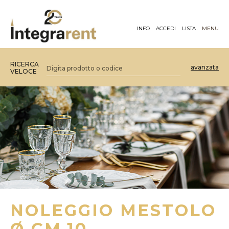
INFO
ACCEDI
LISTA
MENU
RICERCA
avanzata
VELOCE
NOLEGGIO MESTOLO
Ø CM.10