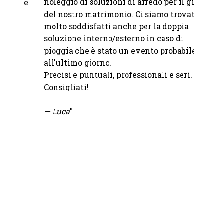
"Abbia
noleggio di soluzioni di arredo per il giorno
à e
Franc
del nostro matrimonio. Ci siamo trovati
Abbiam
molto soddisfatti anche per la doppia
o
nostro
soluzione interno/esterno in caso di
bicchi
pioggia che è stato un evento probabile fino
abbina
all'ultimo giorno.
sono i
Precisi e puntuali, professionali e seri.
tutto 
Consigliati!
un'ele
nel mi
— Luca
"
io.
Se vuo
uscire
giusto
—
Moi