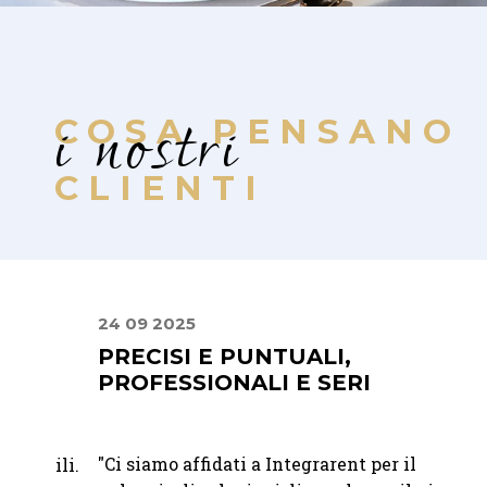
i nostri
COSA PENSANO
CLIENTI
24 09 2025
22 07
PRECISI E PUNTUALI,
MIS
PROFESSIONALI E SERI
PER
RAF
"
Ci siamo affidati a Integrarent per il
bili.