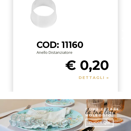
COD: 11160
Anello Distanziatore
€ 0,20
DETTAGLI »
la tua lista
COME CREARE
NOLEGGIO
CLICCA QUI