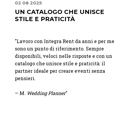
02 08 2025
16 04
UN CATALOGO CHE UNISCE
PRE
STILE E PRATICITÀ
PRO
t per
"Lavoro con Integra Rent da anni e per me
"
Ci si
sono un punto di riferimento. Sempre
Vacher
disponibili, veloci nelle risposte e con un
Precis
era
catalogo che unisce stile e praticità: il
alla c
ccesso
partner ideale per creare eventi senza
pensieri.
— Ele
— M.
Wedding Planner
"