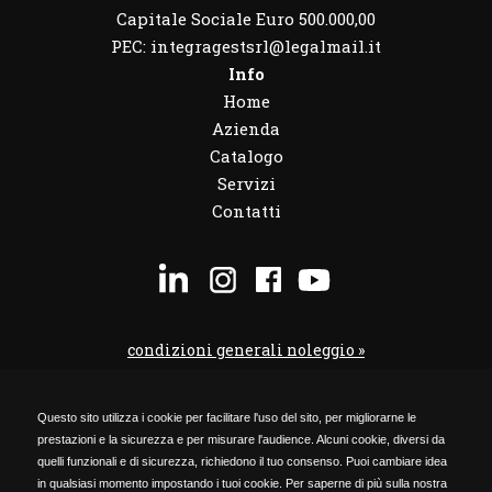
Capitale Sociale Euro 500.000,00
PEC: integragestsrl@legalmail.it
Info
Home
Azienda
Catalogo
Servizi
Contatti
condizioni generali noleggio »
condizioni noleggio veicoli »
Questo sito utilizza i cookie per facilitare l'uso del sito, per migliorarne le
codice etico »
prestazioni e la sicurezza e per misurare l'audience. Alcuni cookie, diversi da
Privacy Policy »
quelli funzionali e di sicurezza, richiedono il tuo consenso. Puoi cambiare idea
in qualsiasi momento impostando i tuoi cookie. Per saperne di più sulla nostra
Cookie Policy »