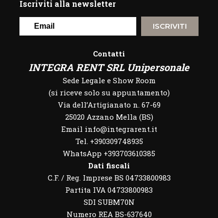
Iscriviti alla newsletter
ISCRIVITI
Contatti
INTEGRA RENT SRL Unipersonale
Sede Legale e Show Room
(si riceve solo su appuntamento)
Via dell’Artigianato n. 67-69
25020 Azzano Mella (BS)
Email info@integrarent.it
Tel. +390309748935
WhatsApp
+393703610385
Dati fiscali
C.F. / Reg. Imprese BS 04733800983
Partita IVA 04733800983
SDI SUBM70N
Numero REA BS-637640