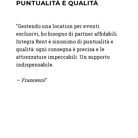
PUNTUALITÀ E QUALITÀ
PRE
PRO
"
Gestendo una location per eventi
ostro
"
Ci si
esclusivi, ho bisogno di partner affidabili.
iù
Vacher
Integra Rent è sinonimo di puntualità e
Precis
qualità: ogni consegna è precisa e le
mo
alla c
attrezzature impeccabili. Un supporto
indispensabile.
— Ele
— Francesco
"