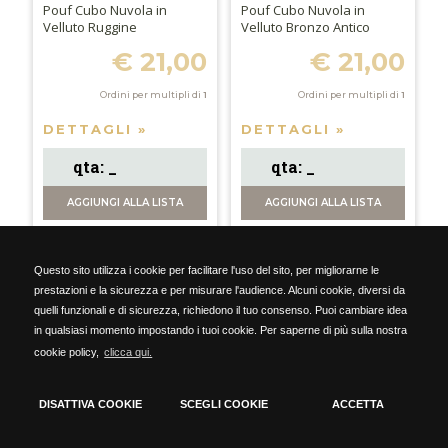
Pouf Cubo Nuvola in
Pouf Cubo Nuvola in
Velluto Ruggine
Velluto Bronzo Antico
€ 21,00
€ 21,00
Ordini per multipli di
1
Ordini per multipli di
1
DETTAGLI »
DETTAGLI »
AGGIUNGI
ALLA LISTA
AGGIUNGI
ALLA LISTA
Questo sito utilizza i cookie per facilitare l'uso del sito, per migliorarne le
prestazioni e la sicurezza e per misurare l'audience. Alcuni cookie, diversi da
NOVITÀ 2026
NOVITÀ 2026
quelli funzionali e di sicurezza, richiedono il tuo consenso. Puoi cambiare idea
in qualsiasi momento impostando i tuoi cookie. Per saperne di più sulla nostra
cookie policy,
clicca qui.
DISATTIVA COOKIE
SCEGLI COOKIE
ACCETTA
COD: 61931
COD: 61886
Cookie Policy
Pouf Cubo Nuvola in
Panca Rettangolare
Tecnici