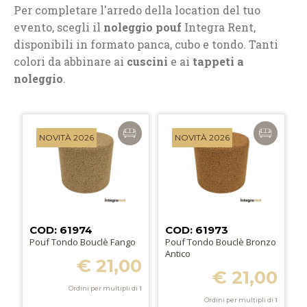
Per completare l'arredo della location del tuo
evento, scegli il
noleggio pouf
Integra Rent,
disponibili in formato panca, cubo e tondo. Tanti
colori da abbinare ai
cuscini
e ai
tappeti a
noleggio
.
NOVITÀ 2026
NOVITÀ 2026
COD: 61974
COD: 61973
Pouf Tondo Bouclè Fango
Pouf Tondo Bouclè Bronzo
Antico
€ 21,00
€ 21,00
Ordini per multipli di
1
Ordini per multipli di
1