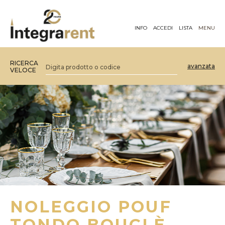
INFO
ACCEDI
LISTA
MENU
RICERCA
avanzata
VELOCE
NOLEGGIO POUF
TONDO BOUCLÈ