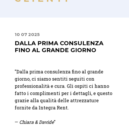
10 07 2025
30 06
DALLA PRIMA CONSULENZA
UN 
FINO AL GRANDE GIORNO
ATT
"Dalla prima consulenza fino al grande
"Abbia
bili.
giorno, ci siamo sentiti seguiti con
matri
à e
professionalità e cura. Gli ospiti ci hanno
felici
fatto i complimenti per i dettagli, e questo
raffi
o
grazie alla qualità delle attrezzature
immag
fornite da Integra Rent.
attent
—
Chiara & Davide
"
—
Mart