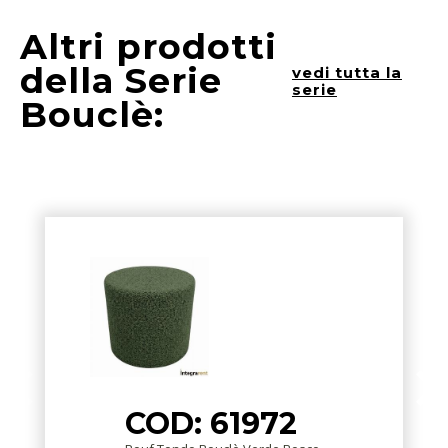
Altri prodotti
della Serie
vedi tutta la
serie
Bouclè:
COD: 61972