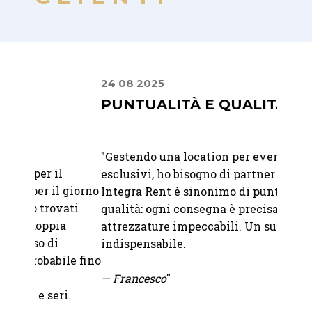
24 08 2025
22 07
PUNTUALITÀ E QUALITÀ
MIS
PER
RAF
"
Gestendo una location per eventi
esclusivi, ho bisogno di partner affidabili.
"Abbia
 giorno
Integra Rent è sinonimo di puntualità e
Franc
ati
qualità: ogni consegna è precisa e le
Abbiam
attrezzature impeccabili. Un supporto
nostro
indispensabile.
bicchi
le fino
abbina
— Francesco
"
sono i
.
tutto 