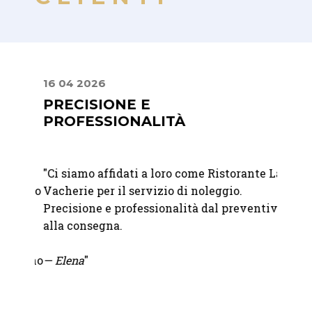
16 04 2026
10 07
PRECISIONE E
DAL
PROFESSIONALITÀ
FIN
"
Ci siamo affidati a loro come Ristorante La
"Dalla
 giorno
Vacherie per il servizio di noleggio.
giorno
ati
Precisione e professionalità dal preventivo
profes
alla consegna.
fatto 
grazie
le fino
— Elena
"
fornit
.
—
Chia