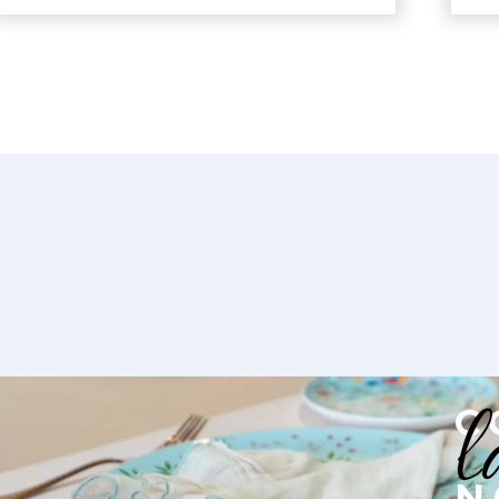
l
C
N