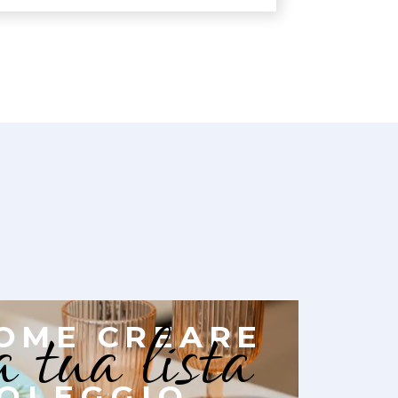
a tua lista
OME CREARE
OLEGGIO