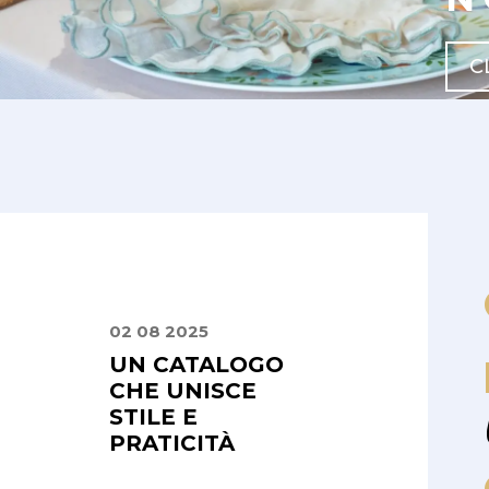
C
02 08 2025
30 06 2025
 E
UN CATALOGO
LA
LI,
CHE UNISCE
PROFESSIONA
SIONALI
STILE E
E LA
PRATICITÀ
DISCREZIONE
DEL TEAM