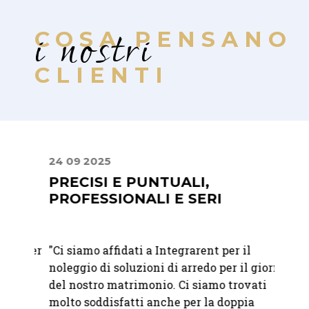
i nostri
COSA PENSANO
CLIENTI
24 09 2025
10 07
PRECISI E PUNTUALI,
DAL
PROFESSIONALI E SERI
FIN
t per
"
Ci siamo affidati a Integrarent per il
"Dalla
noleggio di soluzioni di arredo per il giorno
giorno
del nostro matrimonio. Ci siamo trovati
profes
era
molto soddisfatti anche per la doppia
fatto 