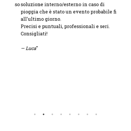
ccesso
soluzione interno/esterno in caso di
grazie
pioggia che è stato un evento probabile fino
fornit
all'ultimo giorno.
Precisi e puntuali, professionali e seri.
—
Chia
Consigliati!
— Luca
"