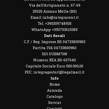
Via dell’Artigianato n. 67-69
25020 Azzano Mella (BS)
Email info@integrarent.it
Tel. +390309748935
WhatsApp
+393703610385
Dati fiscali
C.F. / Reg. Imprese BS 04733800983
Partita IVA 04733800983
SDI SUBM70N
Numero REA BS-637640
Capitale Sociale Euro 500.000,00
PEC: integragestsrl@legalmail.it
Info
Home
Azienda
Catalogo
Servizi
Contatti