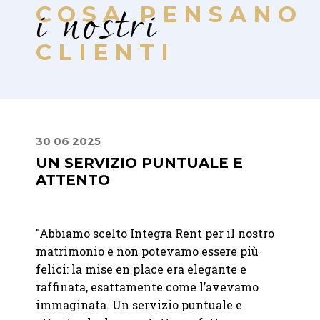
i nostri
COSA PENSANO
CLIENTI
30 06 2025
24 08
A
UN SERVIZIO PUNTUALE E
PUN
ATTENTO
"
Geste
de
"Abbiamo scelto Integra Rent per il nostro
esclus
matrimonio e non potevamo essere più
Integr
anno
felici: la mise en place era elegante e
qualit
questo
raffinata, esattamente come l’avevamo
attrez
immaginata. Un servizio puntuale e
indisp