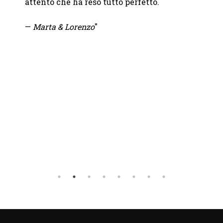
attento che ha reso tutto perfetto.
— Fra
—
Marta & Lorenzo
"