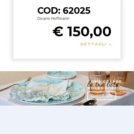
COD: 62025
Divano Hoffmann
€ 150,00
DETTAGLI »
la tua lista
COME CREARE
NOLEGGIO
CLICCA QUI