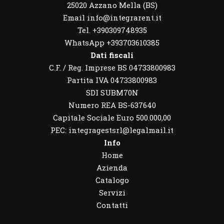
25020 Azzano Mella (BS)
Email info@integrarent.it
Tel. +390309748935
WhatsApp
+393703610385
Dati fiscali
C.F. / Reg. Imprese BS 04733800983
Partita IVA 04733800983
SDI SUBM70N
Numero REA BS-637640
Capitale Sociale Euro 500.000,00
PEC: integragestsrl@legalmail.it
Info
Home
Azienda
Catalogo
Servizi
Contatti