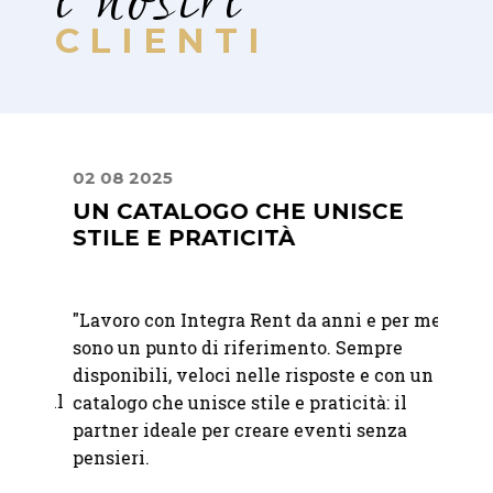
i nostri
CLIENTI
02 08 2025
30 06
UN CATALOGO CHE UNISCE
UN 
STILE E PRATICITÀ
ATT
"Lavoro con Integra Rent da anni e per me
"Abbia
sono un punto di riferimento. Sempre
matri
disponibili, veloci nelle risposte e con un
felici
per il
catalogo che unisce stile e praticità: il
raffi
,
partner ideale per creare eventi senza
immag
to
pensieri.
attent
 ci