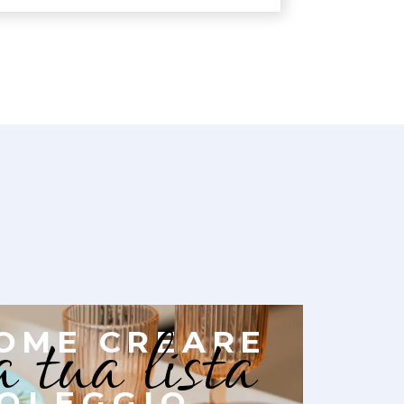
a tua lista
OME CREARE
OLEGGIO