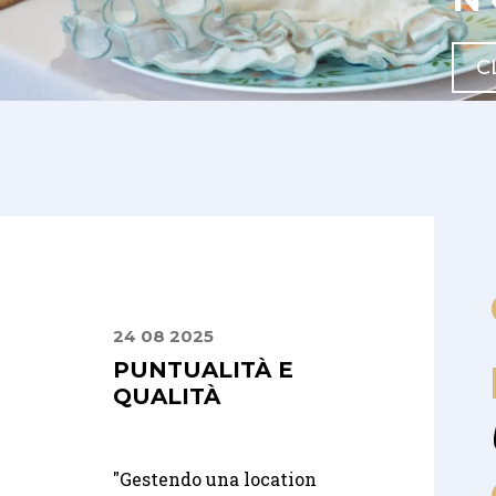
C
24 08 2025
24 09 2025
ALOGO
PUNTUALITÀ E
PRECISI E
ISCE
QUALITÀ
PUNTUALI,
PROFESSIONA
TÀ
E SERI
"
Gestendo una location