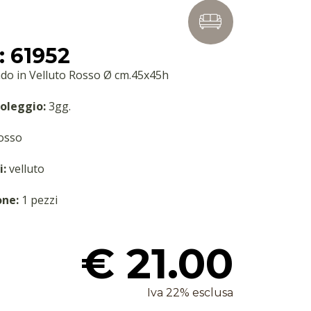
 61952
do in Velluto Rosso Ø cm.45x45h
oleggio:
3gg.
osso
i:
velluto
one:
1 pezzi
€ 21.00
Iva 22% esclusa