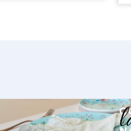
l
C
N